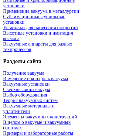
Выпарные и кристаллизационные
установки
Применение вакуума в металлургии
Сублимационные сушильные
установки
Установки для нанесения покрытий
Высотные установки и имитация
космоса
Вакуумные аппараты для разных
техпроцессов
Разделы сайта
Получение вакуума
Измерение и контроль вакуума
Вакуумные установки
Сверхвысокий вакуум
Выбор оборудования
Теория вакуумных систем
Вакуумные материалы и
уплотнители
Элементы вакуумных конструкций
В целом о вакууме и вакуумных
системах
Примеры и лабораторные работы