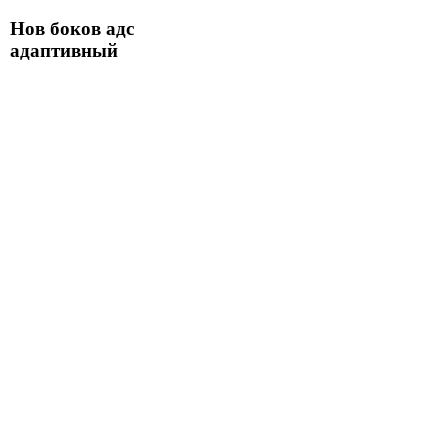
Нов боков адс
адаптивный