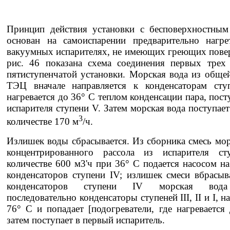
Принцип действия установки с бесповерхностным
основан на самоиспарении предварительно нагр
вакуумных испарителях, не имеющих греющих пове
рис. 46 показана схема соединения первых трех 
пятиступенчатой установки. Морская вода из обще
ТЭЦ вначале направляется к конденсаторам сту
нагревается до 36° С теплом конденсации пара, пос
испарителя ступени V. Затем морская вода поступает
3
количестве 170 м
/ч.
Излишек воды сбрасывается. Из сборника смесь мо
концентрированного рассола из испарителя с
количестве 600 м3'ч при 36° С подается насосом н
конденсаторов ступени IV; излишек смеси вбрасыв
конденсаторов ступени IV морская вода
последовательно конденсаторы ступеней III, II и I, н
76° С и попадает [подогреватели, где нагревается
затем поступает в первый испаритель.