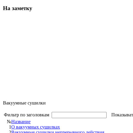
На заметку
Вакуумные сушилки
Фильтр по заголовкам
Показыват
№
Название
1
O вакуумных сушилках
2
Вакуумные сушилки непрерывного действия