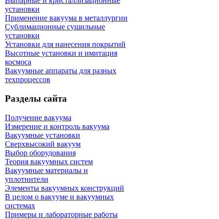
Выпарные и кристаллизационные
установки
Применение вакуума в металлургии
Сублимационные сушильные
установки
Установки для нанесения покрытий
Высотные установки и имитация
космоса
Вакуумные аппараты для разных
техпроцессов
Разделы сайта
Получение вакуума
Измерение и контроль вакуума
Вакуумные установки
Сверхвысокий вакуум
Выбор оборудования
Теория вакуумных систем
Вакуумные материалы и
уплотнители
Элементы вакуумных конструкций
В целом о вакууме и вакуумных
системах
Примеры и лабораторные работы