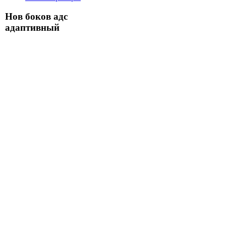
Нов боков адс
адаптивный