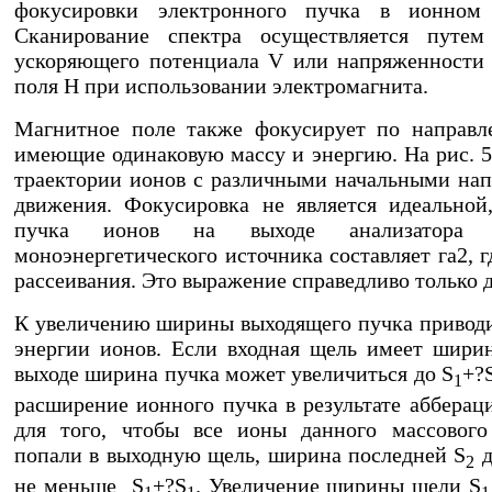
фокусировки электронного пучка в ионном 
Сканирование спектра осуществляется путем
ускоряющего потенциала V или напряженности
поля H при использовании электромагнита.
Магнитное поле также фокусирует по направл
имеющие одинаковую массу и энергию. На рис. 5
траектории ионов с различными начальными на
движения. Фокусировка не является идеально
пучка ионов на выходе анализатора 
моноэнергетического источника составляет га2, 
рассеивания. Это выражение справедливо только д
К увеличению ширины выходящего пучка приводи
энергии ионов. Если входная щель имеет ширин
выходе ширина пучка может увеличиться до S
+?
1
расширение ионного пучка в результате абберац
для того, чтобы все ионы данного массового
попали в выходную щель, ширина последней S
д
2
не меньше S
+?S
. Увеличение ширины щели S