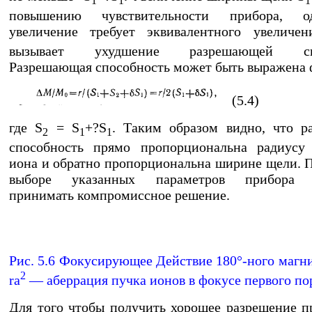
1
1
1
повышению чувствительности прибора, о
увеличение требует эквивалентного увеличе
вызывает ухудшение разрешающей спо
Разрешающая способность может быть выражена
(5.4)
где S
= S
+?S
. Таким образом видно, что р
2
1
1
способность прямо пропорциональна радиусу 
иона и обратно пропорциональна ширине щели. 
выборе указанных параметров прибора п
принимать компромиссное решение.
Рис. 5.6 Фокусирующее Действие 180°-ного магни
2
rа
— аберрация пучка ионов в фокусе первого по
Для того чтобы получить хорошее разрешение 