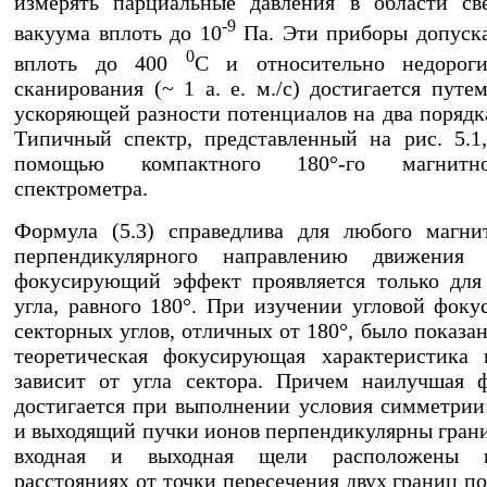
измерять парциальные давления в области св
-9
вакуума вплоть до 10
Па. Эти приборы допуск
0
вплоть до 400
C и относительно недороги
сканирования (~ 1 а. е. м./с) достигается путе
ускоряющей разности потенциалов на два порядк
Типичный спектр, представленный на рис. 5.1
помощью компактного 180°-го магнитн
спектрометра.
Формула (5.3) справедлива для любого магни
перпендикулярного направлению движения
фокусирующий эффект проявляется только для
угла, равного 180°. При изучении угловой фоку
секторных углов, отличных от 180°, было показано
теоретическая фокусирующая характеристика 
зависит от угла сектора. Причем наилучшая 
достигается при выполнении условия симметри
и выходящий пучки ионов перпендикулярны грани
входная и выходная щели расположены 
расстояниях от точки пересечения двух границ по