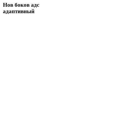
Нов боков адс
адаптивный