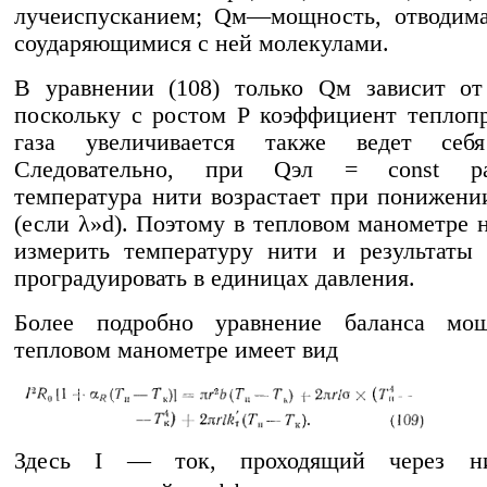
лучеиспусканием; Qм—мощность, отводима
соударяющимися с ней молекулами.
В уравнении (108) только Qм зависит от
поскольку с ростом Р коэффициент теплоп
газа увеличивается также ведет се
Следовательно, при Qэл = const рав
температура нити возрастает при понижени
(если λ»d). Поэтому в тепловом манометре 
измерить температуру нити и результаты
проградуировать в единицах давления.
Более подробно уравнение баланса мо
тепловом манометре имеет вид
Здесь I — ток, проходящий через н