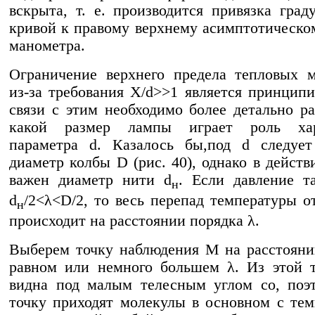
вскрыта, т. е. производится привязка град
кривой к правому верхнему асимптотическо
манометра.
Ограничение верхнего предела тепловых 
из-за требования X/d>>1 является принцип
связи с этим необходимо более детально ра
какой размер лампы играет роль хар
параметра d. Казалось бы,под d следует
диаметр колбы D (рис. 40), однако в действ
важен диаметр нити d
. Если давление т
н
d
/2<λ<D/2, то весь перепад температуры о
н
происходит на расстоянии порядка λ.
Выберем точку наблюдения М на расстояни
равном или немного большем λ. Из этой 
видна под малым телесным углом со, поэ
точку приходят молекулы в основном с тем