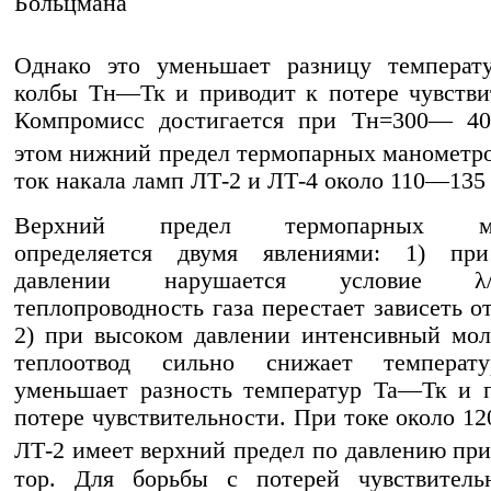
Больцмана
Однако это уменьшает разницу температ
колбы Tн—Тк и приводит к потере чувстви
Компромисс достигается при Tн=300— 40
этом нижний предел термопарных манометро
ток накала ламп ЛТ-2 и ЛТ-4 около 110—135 
Верхний предел термопарных ма
определяется двумя явлениями: 1) пр
давлении нарушается условие λ
теплопроводность газа перестает зависеть о
2) при высоком давлении интенсивный мо
теплоотвод сильно снижает температ
уменьшает разность температур Та—Тк и 
потере чувствительности. При токе около 12
ЛТ-2 имеет верхний предел по давлению пр
тор. Для борьбы с потерей чувствитель