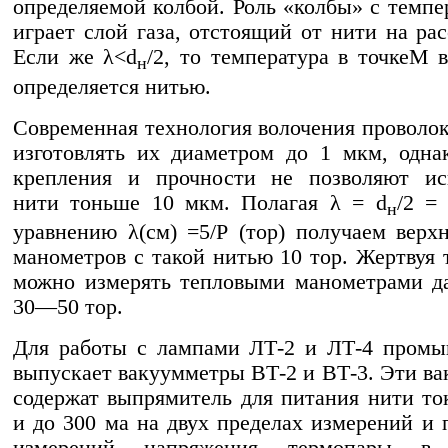
определяемой колбой. Роль «колбы» с темпе
играет слой газа, отстоящий от нити на рас
Если же λ<d
/2, то температура в точкеМ 
н
определяется нитью.
Современная технология волочения проволок
изготовлять их диаметром до 1 мкм, одна
крепления и прочности не позволяют исп
нити тоньше 10 мкм. Полагая λ = d
/2 =
н
уравнению λ(см) =5/Р (тор) получаем верх
манометров с такой нитью 10 тор. Жертвуя 
можно измерять тепловыми манометрами д
30—50 тор.
Для работы с лампами ЛТ-2 и ЛТ-4 промы
выпускает вакуумметры ВТ-2 и ВТ-3. Эти в
содержат выпрямитель для питания нити то
и до 300 ма на двух пределах измерений и 