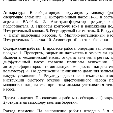
Аппаратура
. В лабораторную вакуумную установку (ри
следующие элементы. 1. Диффузионный насос Н-5С в соста
агрегата ВА-05-4. 2. Автотрансформатор регулировк
подогревателя. 3. Приборы контроля тока и напряжения под
Измерительный колпак. 5. Регулируемый натекатель. 6. Ваку
7. Пульт включения насосов. 8. Масляно-ротационный нас
Измерительная бюретка. 10. Атмосферный вентиль бюретки.
Содержание работы
. В процессе работы операции выполня
порядке. 1. Проверить, закрыт ли натекатель и открыт ли кр
Включить механический насос, открыть вентиль агрегата, 
диффузионный насос согласно правилам включения. 3
автотрансформатором номинальную мощность нагревате
вольтметру). 4. По достижении наинизшего давления записа
вакуум установки. 5. Регулируя давление натекателем, изм
инструкции быстроту откачки диффузионного насоса пр
мощностях нагревателя при этом должна учитываться теп
насоса.
Предупреждения. По окончании работы необходимо: 1) закры
2) открыть на атмосферу вентиль бюретки.
Расход времени.
На выполнение работы отведено 3 ч 