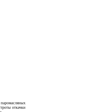
 паромасляных
строты откачки
а.