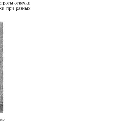
строты откачки
чки при разных