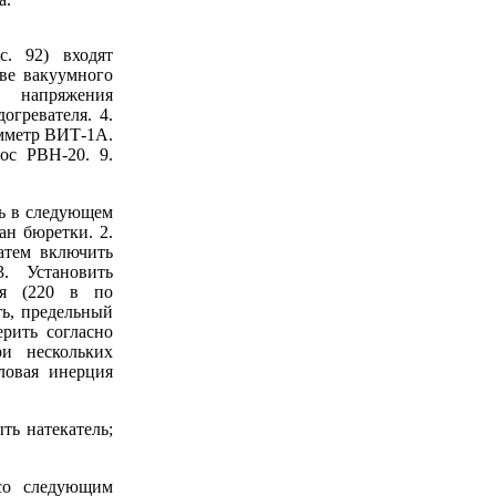
с. 92) входят
ве вакуумного
и напряжения
огревателя. 4.
умметр ВИТ-1А.
ос РВН-20. 9.
ть в следующем
ан бюретки. 2.
затем включить
. Установить
ля (220 в по
ть, предельный
ерить согласно
и нескольких
ловая инерция
ть натекатель;
со следующим