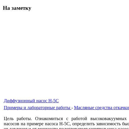
На заметку
Диффузионный насос Н-5С
Примеры и лабораторные работы
-
Масляные средства откачки
Цель работы. Ознакомиться с работой высоковакуумных
насосов на примере насоса Н-5С, определить зависимость бы
от давления и от мощности подогревателя кипятильника насос