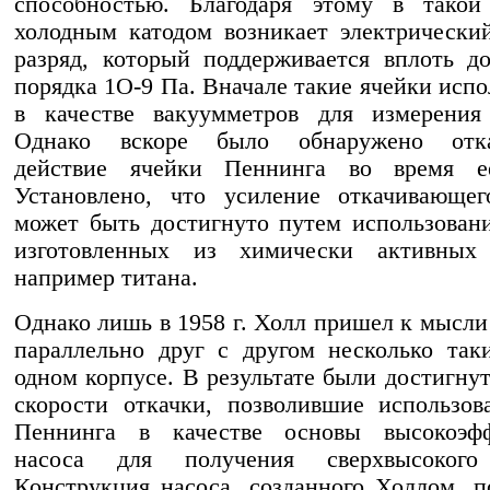
способностью. Благодаря этому в такой
холодным катодом возникает электрическ
разряд, который поддерживается вплоть д
порядка 1O-9 Па. Вначале такие ячейки испо
в качестве вакуумметров для измерения 
Однако вскоре было обнаружено отка
действие ячейки Пеннинга во время е
Установлено, что усиление откачивающег
может быть достигнуто путем использовани
изготовленных из химически активных 
например титана.
Однако лишь в 1958 г. Холл пришел к мысли
параллельно друг с другом несколько так
одном корпусе. В результате были достигну
скорости откачки, позволившие использов
Пеннинга в качестве основы высокоэфф
насоса для получения сверхвысокого
Конструкция насоса, созданного Холлом, п