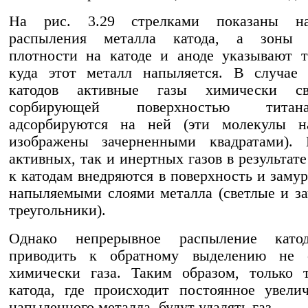
На рис. 3.29 стрелками показаны на
распыления металла катода, а зоны 
плотности на катоде и аноде указывают т
куда этот металл напыляется. В случае 
катодов активные газы химически св
сорбирующей поверхностью тита
адсорбируются на ней (эти молекулы н
изображены зачерненными квадратами).
активных, так и инертных газов в результат
к катодам внедряются в поверхность и заму
напыляемыми слоями металла (светлые и з
треугольники).
Однако непрерывное распыление като
приводить к обратному выделению не с
химически газа. Таким образом, только 
катода, где происходит постоянное увели
напыленного металла, будут удалять газ.