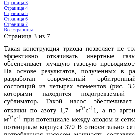
Страница 3
Страница 4
Страница 5
Страница 6
Страница 7
Все страницы
Cтраница 3 из 7
Такая конструкция триода позволяет не то
эффективно откачивать инертные га
обеспечивает лучшую газовую проводимос
На основе результатов, полученных в ра
разработан современный орбитронны
состоящий из четырех элементов (рис. 3.
которыми находится подогреваемый т
сублиматор. Такой насос обеспечивает
3*
-1
откачки по азоту 1,7 м
с
1, а по арго
3*
-1
м
с
при потенциале между анодом и сетк
потенциале корпуса 370 В относительно се
потребляемая насосом мощность составляе