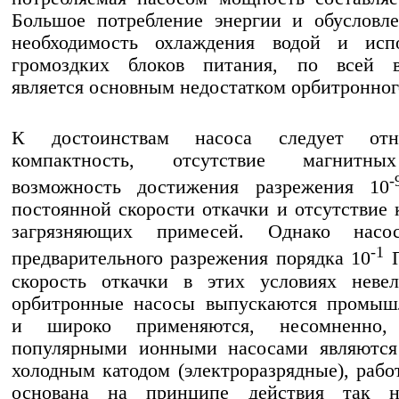
Большое потребление энергии и обусловл
необходимость охлаждения водой и испо
громоздких блоков питания, по всей в
является основным недостатком орбитронног
К достоинствам насоса следует отн
компактность, отсутствие магнитны
-
возможность достижения разрежения 10
постоянной скорости откачки и отсутствие 
загрязняющих примесей. Однако насо
-1
предварительного разрежения порядка 10
П
скорость откачки в этих условиях невел
орбитронные насосы выпускаются промыш
и широко применяются, несомненно, 
популярными ионными насосами являются
холодным катодом (электроразрядные), рабо
основана на принципе действия так н