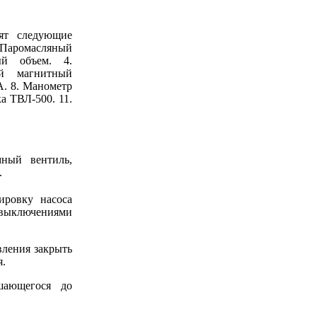
дят следующие
Паромасляный
ый объем. 4.
ый магнитный
. 8. Манометр
а ТВЛ-500. 11.
мный вентиль,
.
ировку насоса
 выключениями
вления закрыть
я.
шающегося до