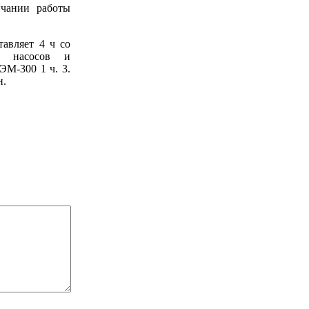
нчании работы
авляет 4 ч со
х насосов и
ЭМ-300 1 ч. 3.
н.