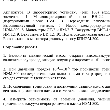
Аппаратура. В лабораторную установку (рис. 100) вхо
элементы. 1. Масляно-ротационный насос ВН-2.2. 
диффузионный насос Н-5С. 3. Переходный вакуумн
Высоковакуумный вентиль. 5. Насос электроразрядн
НЭМ-300. 6. Манометры ЛТ-2 и ЛМ-2. 7. Вакуумметр ВИТ-1А
ИМ-12. 9. Вакуумметр ВИ-12. 10. Полупроводниковая ловушк
Блок питания к магниторазрядному насосу БПНЭМ-300.
Содержание работы.
1. Включить механический насос, открыть высоковакуу
включить полупроводниковую ловушку и паромасляный насос
-4
-5
2. При давлении порядка 10
—10
тор произвести трен
НЭМ-300 последовательными включениями тока разряда и
его для откачки выделяющихся газов.
3. По окончании тренировки и достижении стационарного да
вентиль паромасляного насоса и отметить понижение давлени
4. Измерить зависимость от времени давления, умень
предельного вакуума непрогреваемого насоса НЭМ-300.