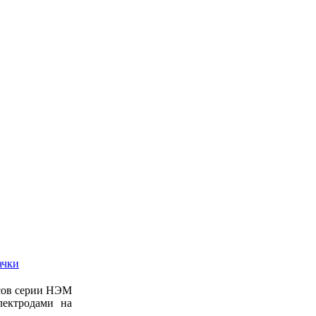
ачки
осов серии НЭМ
лектродами на