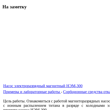
На заметку
Насос электроразрядный магнитный НЭМ-300
Примеры и лабораторные работы
-
Сорбционные средства отк
Цель работы. Ознакомиться с работой магниторазрядных нас
с ионным распылением титана в разряде с холодными э
примере насоса НЭМ-300.