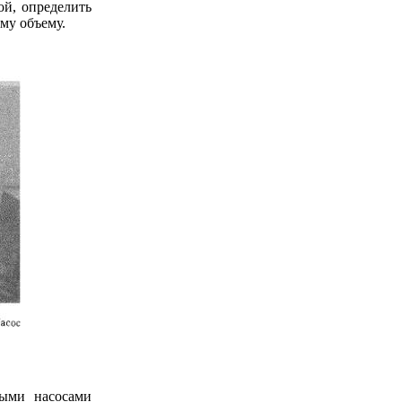
ой, определить
му объему.
ными насосами