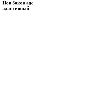
Нов боков адс
адаптивный