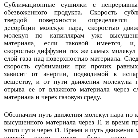
Сублимационные сушилки с непрерывн
обезвоженного продукта. Скорость суб
твердой поверхности определяется с
десорбции молекул пара, скоростью движ
молекул по капиллярам уже высушенн
материала, если таковой имеется, и,
скоростью диффузии тех же самых молекул 
слой газа над поверхностью материала. След
скорость сублимации при прочих равных
зависит от энергии, подводимой к испа
веществу, и от пути движения молекулы 
отрыва ее от влажного материала через с
материала и через газовую среду.
Обозначим путь движения молекул пара по 
высушенного материала через l1 и время п
этого пути через t1. Время и путь движения
первой части могут быть очень б