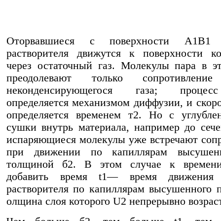
Оторвавшиеся с поверхности A1B1 
растворителя движутся к поверхности ко
через остаточный газ. Молекулы пара в э
преодолевают только сопротивление
неконденсирующегося газа; проце
определяется механизмом диффузии, и скор
определяется временем т2. Но с углубле
сушки внутрь материала, например до сеч
испаряющиеся молекулы уже встречают соп
при движении по капиллярам высушен
толщиной б2. В этом случае к времен
добавить время t1— время движения 
растворителя по капиллярам высушенного п
олщина слоя которого U2 непрерывно возраст