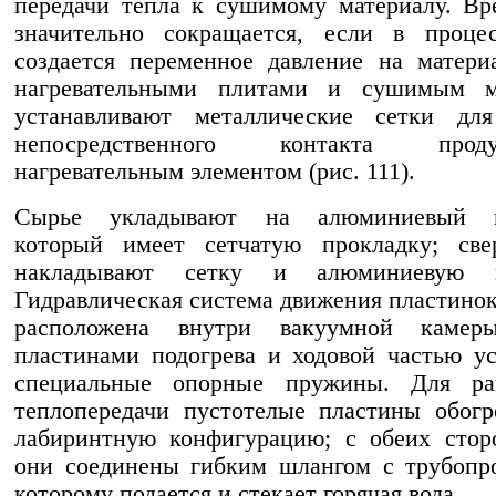
передачи тепла к сушимому материалу. В
значительно сокращается, если в проце
создается переменное давление на матер
нагревательными плитами и сушимым м
устанавливают металлические сетки для
непосредственного контакта пр
нагревательным элементом (рис. 111).
Сырье укладывают на алюминиевый пр
который имеет сетчатую прокладку; све
накладывают сетку и алюминиевую пл
Гидравлическая система движения пластинок
расположена внутри вакуумной камер
пластинами подогрева и ходовой частью у
специальные опорные пружины. Для ра
теплопередачи пустотелые пластины обог
лабиринтную конфигурацию; с обеих стор
они соединены гибким шлангом с трубопр
которому подается и стекает горячая вода.