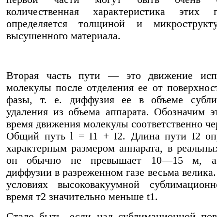
количественная характеристика этих п
определяется толщиной и микрострукт
высушенного материала.
Вторая часть пути — это движение исп
молекулы после отделения ее от поверхнос
фазы, т. е. диффузия ее в объеме субли
удаления из объема аппарата. Обозначим э
время движения молекулы соответственно чер
Общий путь l = I1 + I2. Длина пути I2 оп
характерным размером аппарата, в реальны
он обычно не превышает 10—15 м, а 
диффузии в разреженном газе весьма велика.
условиях высоковакуумной сублимацион
время т2 значительно меньше t1.
Стало быть, если над сублимационной по