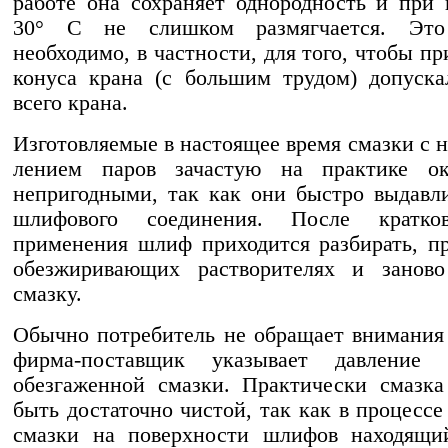
работе она сохраняет однородность и при 
30° С не слишком размягчается. Это
необходимо, в част­ности, для того, чтобы п
конуса крана (с большим трудом) допуска
всего крана.
Изготовляемые в настоящее время смазки с н
лением паров зачастую на практике ок
непри­годными, так как они быстро выдавл
шлифового соединения. После кратков
применения шлиф приходится разбирать, п
обезжириваю­щих растворителях и заново
смазку.
Обычно потребитель не обращает внимания 
фирма-поставщик указывает давление
обезгаженной смазки. Практически смазк
быть достаточно чистой, так как в процессе
смазки на поверхности шлифов находя­щи