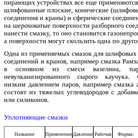
пирающих устройствах все еще применяются
шлифован­ные плоские, конические (шлифов
соединения и краны) и сферические соедине
на шероховатые поверх­ности разборного сое
нанести смазку, то оно ста­новится газонепр
а поверхности могут сколь­зить одна по друго
Одна из применяемых смазок для шлифовых
соединений и кранов, например смазка Рамза
в основном из смеси вазелина, па
невулканизированного сырого каучука.
низким давлением паров, например смазка 
состоят из тяжелых углеводородов с добав­к
или силиконов.
Уплотняющие смазки
Название
Применение
Давление
Рабочая
Фирма-