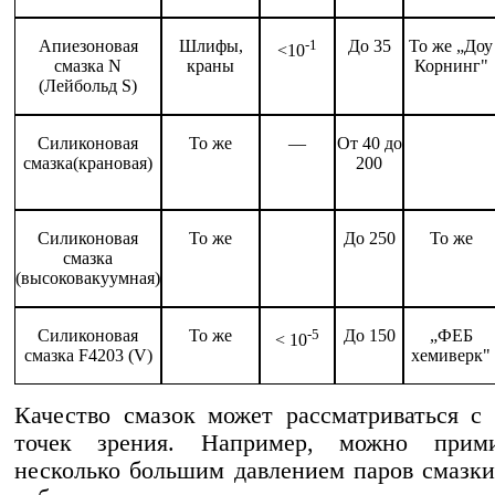
Апиезоновая
Шлифы,
-
1
До 35
То же „Доу
<10
смазка N
краны
Корнинг"
(Лейбольд S)
Силиконовая
То же
—
От 40 до
смазка(крановая)
200
Силиконовая
То же
До 250
То же
смазка
(высоковакуумная)
Силиконовая
То же
-5
До 150
„ФЕБ
< 10
смазка F4203 (V)
хемиверк"
Качество смазок может рассматриваться с
точек зрения. Например, можно прим
несколь­ко большим давлением паров смазки