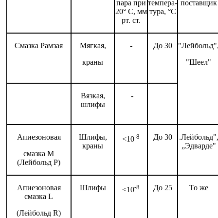
пара при
темпера­
поставщик
20° С, мм
тура, °С
рт. ст.
Смазка Рамзая
Мягкая,
-
До 30
"Лейбольд"
краны
"Шеел"
Вязкая,
-
шлифы
Апиезоновая
Шлифы,
-
8
До 30
.Лейбольд"
<10
краны
„Эдварде"
смазка М
(Лейбольд Р)
Апиезоновая
Шлифы
-
8
До 25
То же
<10
смазка L
(Лейбольд R)