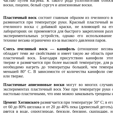
частью путем нагрева. К такого рода уплотни­телям относ
воски, пицеин, белый сургуч и апиезоновые воски.
Пластичный воск
состоит главным образом из пчелиного в
разминается при температуре руки. Красный пластичный во
пчелиного воска с добавкой краски, не влияющей на ег
лабораториях он применяется для быстрого закрепле­ния раз
экспериментальных устройств, однако его использовани
технике весьма ограничено из-за высокого давления паров.
Смесь пчелиный воск — канифоль
(отношение весовы
обладает теми же свойствами и имеет такую же область при
пластичный воск. Благодаря присутствию канифоли этот
тверже и размягчается при более высокой темпера­туре, для р
необходимо нагреть до тем­пературы большей, чем темпера
меньшей 80° С. В зависимости от количества канифоли смес
или тверже.
Пластичные апиезоновые воски
могут во многих слу­чаях
экспериментах пластичный воск Уже при температуре руки 
настолько пластичными, что ими можно замазывать тре­щины 
Цемент Хотинского
размягчается при темпе­ратуре 50° С; в ег
от 60 до 80% шеллака и от 20 до 40% пека (древесный деготь)
ряется в воде, сероуглероде, бензоле, бензине, скипи­даре, 