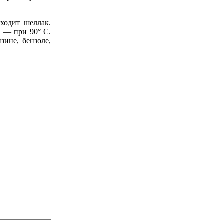
ходит шеллак.
6 — при 90° С.
ине, бен­золе,