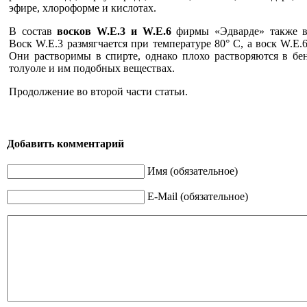
эфире, хлороформе и кислотах.
В состав
восков W.E.3 и W.E.6
фирмы «Эдварде» также в
Воск W.E.3 размягчается при тем­пературе 80° С, а воск W.E.
Они раствори­мы в спирте, однако плохо растворяются в бенз
толуоле и им подобных веществах.
Продолжение во второй части статьи.
Добавить комментарий
Имя (обязательное)
E-Mail (обязательное)