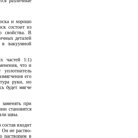
ятся различные
оска и хорошо
ск состоит из
о свойства. В
личных деталей
е в вакуумной
х частей 1:1)
менения, что и
 уплотни­тель
азмягчения его
тура руки, но
ь бу­дет мягче
 заменять при
они становятся
или швы.
о состав входит
. Он не раство­
но растворим в