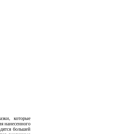
азки, которые
ия нанесенного
одятся большей