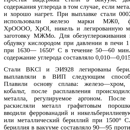
содержания углерода в том случае, если мет
и хорошо нагрет. При выплавке стали 00
использовали железо марки МЖ0, фе
ХрОООО, XpOl, никель и легированную м
заготовку МЖМо. Для обезуглероживания 
обдувку кислородом при давлении в печи 1 
при 1630— 1650° С в течение 50—60 мин.
содержание углерода составляло 0,010—0,015
Стали BKCl и ЭИ928 легированы бери
выплавляли в ВИП следующим способо
Плавили основу сплава: железо—хром,
кобальт, после расплавления происходил
металла, регулируемое аргоном. После 
раскисляли металл графитовым порошк
вводили феррованадий и никельбериллиеву
или металлический бериллий при 1500° С
бериллия в вакууме составляло 90—95 про