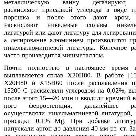
металлическую ванну дегазируют, 
раскисляют присадкой углерода в виде г
порошка и после этого дают хром, м
Раскисляют никелевые сплавы никель
лигатурой или дают лигатуру для легировани
а легирование алюминием производится п
никельалюминиевой лигатуры. Конечное р
часто производится мишметаллом.
Почти полностью в настоящее время 
выплавляется сплав Х20Н80. В работе [1
Х20Н80 и Х15Н60 после расплавления 
15200 C раскисляли углеродом на 0,02%, в
после этого 15—20 мин и вводили кремний в
ного ферросилиция, дальнейшее рас
осуществляли никельмагниевой лигатурой, 
присадки 0,1% Mg. При добавке лигату
напускали аргон до давления 40 мм рт. ст. З
до окончания плавки давали церий, цир