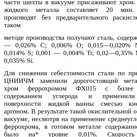
части шихты в вакууме присаживают хром
жидкого металла составляет 20 мин.
производят без предварительного раскис
таком
методе производства получают сталь, содер
— 0,026% С; 0,006% О; 0,015—0,020% 
0,014% S; 0,001 — 0,004% Ti; 0,02—0,35%
0,035% Si.
Для снижения себестоимости стали по пр
ЦНИИЧМ заменили дорогостоящий мета
хром феррохромом ФХ015 с более
содержанием углерода и применили
поверхности жидкой ванны смесью ки
аргоном. В результате такой окислительной 
вакууме, несмотря на применение среднеугл
феррохрома, в готовом металле содержани
было на* уровне 0,01%. Скорость