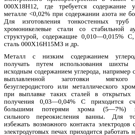
000Х18Н12, где требуется содержание у
металле <0,02% при содержании азота не бо
Для изготовления тонкостенных труб 
хромоникелевые стали со стабильной ау
структурой, содержащие 0,010—0,015% С,
сталь 000X16Н15МЗ и др.
Металл с низким содержанием углеро
получать путем использования шихты
исходным содержанием углерода, например 
выплавленной заготовки мягкого
безуглеродистого или металлического хро
при выплавке таких сталей в открытых 
получения 0,03—0,04% С приходится сч
большими потерями хрома (5—7%) вс
сильного переокисления ванны. Для т
избежать возможного контакта электродов 
электродуговых печах приходится работать 