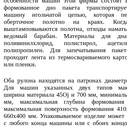
особенности машин этой фирмы состоят в
формованное дно пакета транспортируе
машину игольчатой цепью, которая пе
оберточное полотно на краях. Когд
выштамповываются полотна, отходы намат
ведомый барабан. Материалы для дна
поливинилхлорид, полистирол, ацетилц
полипропилен. Для запечатывания пакет
проходит лента из термосвариваемого карт
или пленки.
Оба рулона находятся на патронах диамет
Для машин указанных двух типов мак
ширина материала 45Oj и 700 мм, минимал
мм, максимальная глубина формовани
максимальная поверхность формования 41
660x400 мм. Упаковываемое изделие может 
с любого конца машины или с обоих конц