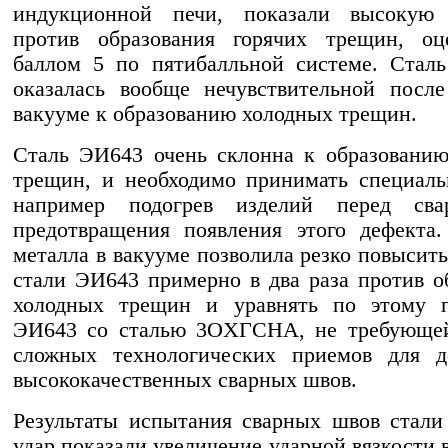
индукционной печи, показали высокую 
против образования горячих трещин, оц
баллом 5 по пятибалльной системе. Стал
оказалась вообще нечувствительной посл
вакууме к образованию холодных трещин.
Сталь ЭИ643 очень склонна к образовани
трещин, и необходимо принимать специал
например подогрев изделий перед сва
предотвращения появления этого дефекта
металла в вакууме позволила резко повысить
стали ЭИ643 примерно в два раза против о
холодных трещин и уравнять по этому п
ЭИ643 со сталью 3OXГСНА, не требующей
сложных технологических приемов для д
высококачественных сварных швов.
Результаты испытания сварных швов стал
удар показали увеличение ударной вязкости 