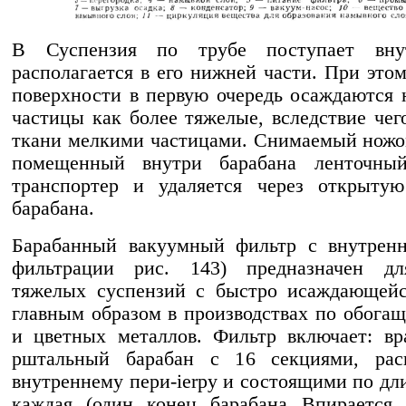
В Суспензия по трубе поступает вну
располагается в его нижней части. При эт
поверхности в первую очередь осаждаются 
частицы как более тяжелые, вследствие чег
ткани мелкими частицами. Снимаемый ножом
помещенный внутри барабана ленточны
транспортер и удаляется через открыту
барабана.
Барабанный вакуумный фильтр с внутрен
фильтрации рис. 143) предназначен дл
тяжелых суспензий с быстро исаждающейс
главным образом в производствах по обога
и цветных металлов. Фильтр включает: в
рштальный барабан с 16 секциями, ра
внутреннему пери-ierpy и состоящими по дли
каждая (один конец барабана Впирается