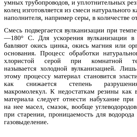
умных трубопроводов, и уплотнительных ре
ко­лец изготовляется из смеси натурального к
на­полнителя, например серы, в количестве о
Смесь подвергается вулканизации при темпе
—180° С. Для ускорения вулканизации в 
бавляют окись цинка, окись магния или ор
основания. Процесс обработки натурально
хлористой серой при комнатной тем
называется холодной вулканизацией. Лишь
этому процес­су материал становится эласт
как снижается степень разрушен
макромолекул. К недостаткам резины как 
материала следует отнести на­бухание при
на нее масел, смазок, вообще углеводородов
при старении, проницаемость для водорода
газовыделение.