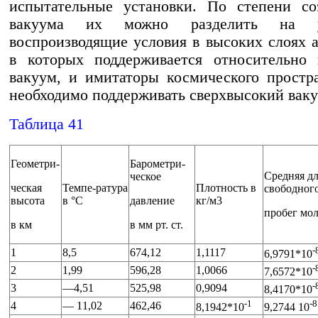
испытательные установки. По степени со
вакуума их можно разделить на ус
воспроизводящие условия в высоких слоях 
в которых поддерживается относительно 
вакуум, и имитаторы космического простра
необходимо поддерживать сверхвысокий ваку
Таблица 41
Геометри-
Барометри-
Средняя д
ческое
ческая
Темпе-ратура
Плотность в
свободног
высота
в °С
давление
кг/м3
пробег мол
в км
в мм рт. ст.
-
1
8,5
674,12
1,1117
6,9791*10
-
2
1,99
596,28
1,0066
7,6572*10
-
3
—4,51
525,98
0,9094
8,4170*10
-1
-8
4
— 11,02
462,46
8,1942*10
9,2744 10