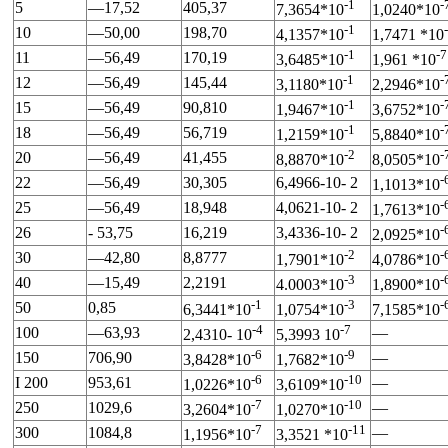
-1
-
5
—17,52
405,37
7,3654*10
1,0240*10
-1
10
—50,00
198,70
4,1357*10
1,7471 *10
-1
-7
11
—56,49
170,19
3,6485*10
1,961 *10
-1
-
12
—56,49
145,44
3,1180*10
2,2946*10
-1
-
15
—56,49
90,810
1,9467*10
3,6752*10
-1
-
18
—56,49
56,719
1,2159*10
5,8840*10
-2
-
20
—56,49
41,455
8,8870*10
8,0505*10
-
22
—56,49
30,305
6,4966-10- 2
1,1013*10
-
25
—56,49
18,948
4,0621-10- 2
1,7613*10
-
26
- 53,75
16,219
3,4336-10- 2
2,0925*10
-2
-
30
—42,80
8,8777
1,7901*10
4,0786*10
-3
-
40
—15,49
2,2191
4.0003*10
1,8900*10
-1
-3
-
50
0,85
6,3441*10
1,0754*10
7,1585*10
-4
-7
100
—63,93
—
2,4310- 10
5,3993 10
-6
-9
150
706,90
—
3,8428*10
1,7682*10
-6
-10
I 200
953,61
—
1,0226*10
3,6109*10
-7
-10
250
1029,6
—
3,2604*10
1,0270*10
-7
-11
300
1084,8
—
1,1956*10
3,3521 *10