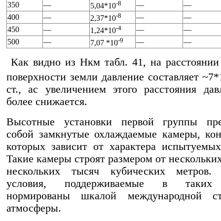
-8
350
—
—
—
5,04*10
-8
400
—
—
—
2,37*10
-4
450
—
—
—
1,24*10
-9
500
—
—
—
7,07 *10
Как видно из Hкм табл. 41, на расстоянии
поверхности земли давление составляет ~7*
ст., ас увеличением этого расстояния да
более снижается.
Высотные установки первой группы пре
собой замкнутые охлаждаемые камеры, ко
которых зависит от характера испытуемых
Такие камеры строят размером от нескольких
нескольких тысяч кубических метров.
условия, поддерживаемые в таких 
нормированы шкалой международной ст
атмосферы.