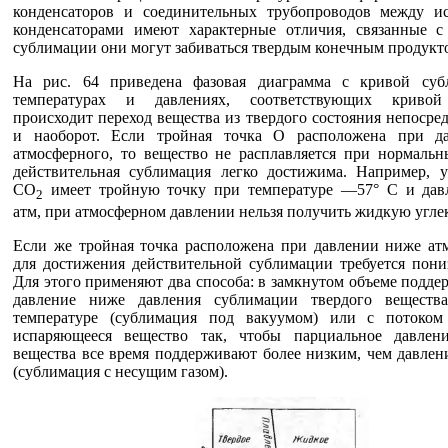
конденсаторов и соединительных трубопроводов между и
конденсаторами имеют характерные отличия, связанные с
сублимации они могут забиваться твердым конечным продукт
На рис. 64 приведена фазовая диаграмма с кривой суб
температурах и давлениях, соответствующих кривой
происходит переход вещества из твердого состояния непосред
и наоборот. Если тройная точка О расположена при д
атмосферного, то вещество не расплавляется при нормальн
действительная сублимация легко достижима. Например, у
CO
имеет тройную точку при температуре —57° С и дав
2
атм, при атмосферном давлении нельзя получить жидкую угле
Если же тройная точка расположена при давлении ниже атм
для достижения действительной сублимации требуется пони
Для этого применяют два способа: в замкнутом объеме подд
давление ниже давления сублимации твердого веществ
температуре (сублимация под вакуумом) или с потоком
испаряющееся вещество так, чтобы парциальное давлен
вещества все время поддерживают более низким, чем давле
(сублимация с несущим газом).