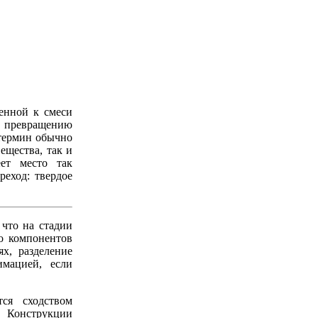
енной к смеси
к превращению
 термин обычно
ещества, так и
ет место так
реход: твердое
 что на стадии
о компонентов
х, разделение
мацией, если
ся сходством
 Конструкции