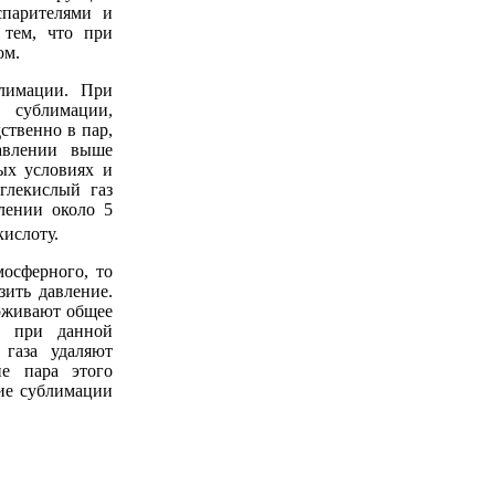
спарителями и
 тем, что при
ом.
лимации. При
 сублимации,
ственно в пар,
авлении выше
ых условиях и
глекислый газ
лении около 5
кислоту.
осферного, то
зить давление.
ерживают общее
а при данной
 газа удаляют
ие пара этого
ние сублимации