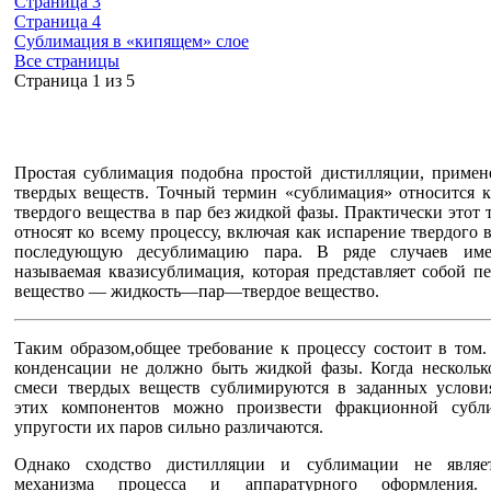
Страница 3
Страница 4
Сублимация в «кипящем» слое
Все страницы
Cтраница 1 из 5
Простая сублимация подобна простой дистилляции, примен
твердых веществ. Точный термин «сублимация» относится 
твердого вещества в пар без жидкой фазы. Практически этот
относят ко всему процессу, включая как испарение твердого в
последующую десублимацию пара. В ряде случаев име
называемая квазисублимация, которая представляет собой пе
вещество — жидкость—пар—твердое вещество.
Таким образом,общее требование к процессу состоит в том.
конденсации не должно быть жидкой фазы. Когда нескольк
смеси твердых веществ сублимируются в заданных условия
этих компонентов можно произвести фракционной субли
упругости их паров сильно различаются.
Однако сходство дистилляции и сублимации не являет
механизма процесса и аппаратурного оформления.