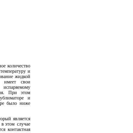
ое количество
 температуру и
зование жидкой
о имеет свои
 испаряемому
ния. При этом
ублиматоре и
оре было ниже
торый является
 в этом случае
тся контактная