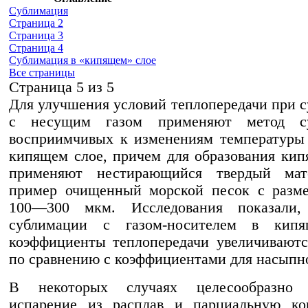
Сублимация
Страница 2
Страница 3
Страница 4
Сублимация в «кипящем» слое
Все страницы
Cтраница 5 из 5
Для улучшения условий теплопередачи при 
с несущим газом применяют метод су
восприимчивых к изменениям температуры
кипящем слое, причем для образования кип
применяют нестирающийся твердый мат
пример очищенный морской песок с разме
100—300 мкм. Исследования показали
сублимации с газом-носителем в кип
коэффициенты теплопередачи увеличиваютс
по сравнению с коэффициентами для насыпно
В некоторых случаях целесообразно 
испарение из расплав и парциальную ко