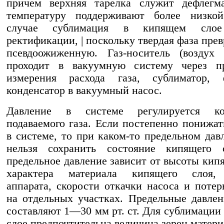
причем верхняя тарелка служит дефлегма
температуру поддерживают более низко
случае сублимация в кипящем слое
ректификации, | поскольку твердая фаза пре
псевдоожиженную. Газ-носитель (воздух 
проходит в вакуумную систему через п
измерения расхода газа, сублиматор,
конденсатор в вакуумный насос.
Давление в системе регулируется ко
подаваемого газа. Если постепенно понижат
в системе, то при каком-то предельном дав
нельзя сохранить состояние кипящего 
предельное давление зависит от высоты кипя
характера материала кипящего слоя,
аппарата, скорости откачки насоса и потер
на отдельных участках. Предельные давле
составляют 1—30 мм рт. ст. Для сублимации
слое предпочтительна величина зерен матер