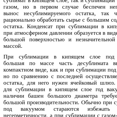
сублимат в кипящем слое, так и сублимации
газом, но в первом случае беспечен не
вынос несублимируемого остатка, так 
рационально обработать сырье с большим с
остатка. Конденсат при сублимации в ки
при атмосферном давлении образуется в виде
большой поверхностью и незначительной
массой.
При сублимации в кипящем слое под 
большая по массе часть десублимата в
компактном виде, как и при сублимации под
но по сравнению с последней осуществля
остатка, для него нужен ячейковый шлюз.
для сублимации в кипящем слое год вак
наличии башен большого диаметра требуе
большой производительности. Обычно при 
под вакуумом стараются избежать 
негерметичности, а при сублимации с газом