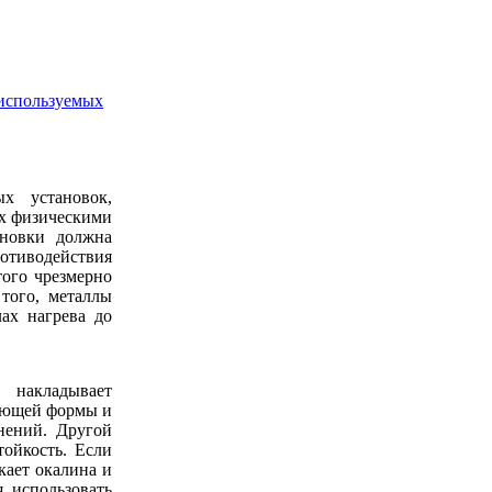
 используемых
х установок,
их физическими
ановки должна
отиводействия
того чрезмерно
того, металлы
ах нагрева до
накладывает
вующей формы и
нений. Другой
тойкость. Если
кает окалина и
 использовать