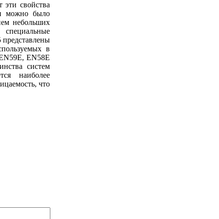
т эти свойства
ли можно было
нием небольших
 специальные
5 представлены
спользуемых в
 EN59E, EN58E
инства систем
тся наиболее
ицаемость, что