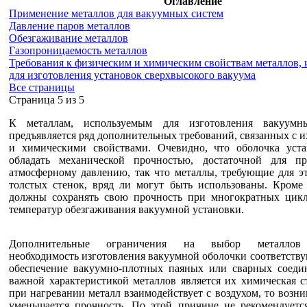
Оглавление
Применение металлов для вакуумных систем
Давление паров металлов
Обезгаживание металлов
Газопроницаемость металлов
Требования к физическим и химическим свойствам металлов,
для изготовления установок сверхвысокого вакуума
Все страницы
Cтраница 5 из 5
К металлам, используемым для изготовления вакуумны
предъявляется ряд дополнительных требований, связанных с 
и химическими свойствами. Очевидно, что оболочка уст
обладать механической прочностью, достаточной для пр
атмосферному давлению, так что металлы, требующие для э
толстых стенок, вряд ли могут быть использованы. Кроме 
должны сохранять свою прочность при многократных цикл
температур обезгаживания вакуумной установки.
Дополнительные ограничения на выбор металлов 
необходимость изготовления вакуумной оболочки соответст
обеспечение вакуумно-плотных паяных или сварных соеди
важной характеристикой металлов является их химическая с
при нагревании металл взаимодействует с воздухом, то возни
уменьшается прочность. По этой причине не рекомендуется