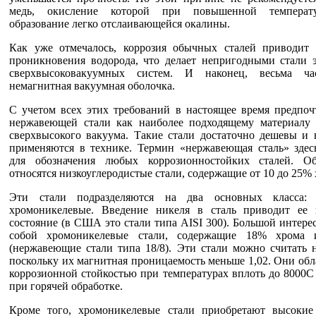
медь, окисление которой при повышенной температ
образование легко отслаивающейся окалины.
Как уже отмечалось, коррозия обычных сталей приводит
проникновения водорода, что делает непригодными стали э
сверхвысоковакуумных систем. И наконец, весьма час
немагнитная вакуумная оболочка.
С учетом всех этих требований в настоящее время предпоч
нержавеющей стали как наиболее подходящему материалу 
сверхвысокого вакуума. Такие стали достаточно дешевы и 
применяются в технике. Термин «нержавеющая сталь» здесь
для обозначения любых коррозионностойких сталей. 
относятся низкоуглеродистые стали, содержащие от 10 до 25% 
Эти стали подразделяются на два основных класса:
хромоникелевые. Введение никеля в сталь приводит ее 
состояние (в США это стали типа AISI 300). Большой интере
собой хромоникелевые стали, содержащие 18% хрома
(нержавеющие стали типа 18/8). Эти стали можно считать 
поскольку их магнитная проницаемость меньше 1,02. Они об
коррозионной стойкостью при температурах вплоть до 8000C
при горячей обработке.
Кроме того, хромоникелевые стали приобретают высокие