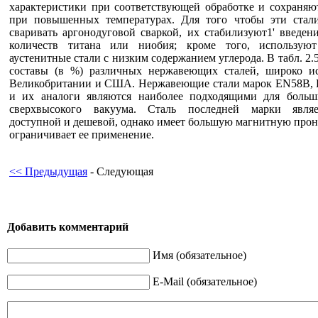
характеристики при соответствующей обработке и сохраняю
при повышенных температурах. Для того чтобы эти ста
сваривать аргонодуговой сваркой, их стабилизуют1' введе
количеств титана или ниобия; кроме того, используют
аустенитные стали с низким содержанием углерода. В табл. 2.
составы (в %) различных нержавеющих сталей, широко и
Великобритании и США. Нержавеющие стали марок EN58B,
и их аналоги являются наиболее подходящими для больш
сверхвысокого вакуума. Сталь последней марки являе
доступной и дешевой, однако имеет большую магнитную прон
ограничивает ее применение.
<< Предыдущая
- Следующая
Добавить комментарий
Имя (обязательное)
E-Mail (обязательное)