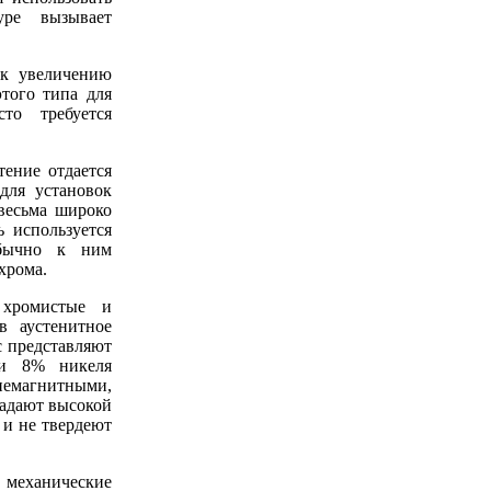
уре вызывает
 к увеличению
того типа для
то требуется
тение отдается
для установок
весьма широко
 используется
Обычно к ним
хрома.
 хромистые и
в аустенитное
с представляют
 и 8% никеля
немагнитными,
ладают высокой
 и не твердеют
 механические