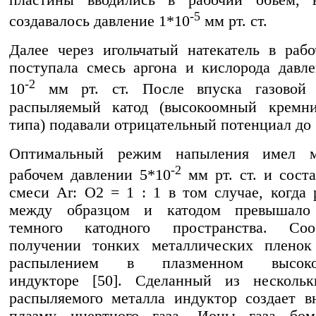
пластины вводились в рабочий объем, 
-5
создавалось давление 1*10
мм рт. ст.
Далее через игольчатый натекатель в раб
поступала смесь аргона и кислорода давл
-2
10
мм рт. ст. После впуска газовой
распыляемый катод (высокоомный крем
типа) подавали отрицательный потенциал до 
Оптимальный режим напыления имел м
-2
рабочем давлении 5*10
мм рт. ст. и соста
смеси Ar: O2 = 1 : 1 в том случае, когда 
между образцом и катодом превышало
темного катодного пространства. Со
получении тонких металлических пленок
распылением в плазменном высокоч
индукторе [50]. Сделанный из нескольк
распыляемого металла индуктор создает в
плазму инертного газа. Ионы газа бом