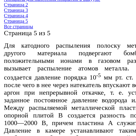
Страница 2
Страница 3
Страница 4
Страница 5
Все страницы
Cтраница 5 из 5
Для катодного распыления полоску ме
другого материала подвергают бомба
положительными ионами в газовом раз
вызывает распыление атомов металла.
-5
создается давление порядка 10
мм рт. ст. 
после чего в нее через натекатель впускают 
аргон при непрерывной откачке, т. е. ус
заданное постоянное давление водорода и
Между распыляемой металлической плас
опорной плитой В создается разность по
1000—2000 В, причем пластина А служит
Давление в камере устанавливают таким