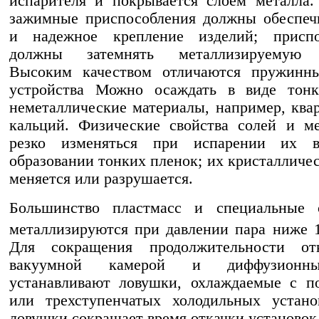
испарителя и покрывается слоем металла
зажимные приспособления должны обеспеч
и надежное крепление изделий; присп
должны затемнять металлизируемую п
Высоким качеством отличаются пружинн
устройства Можно осаждать в виде тон
неметаллические материалы, напримep, ква
кальций. Физические свойства солей и м
резко изменяться при испарении их 
образовании тонких пленок; их кристалличес
меняется или разрушается.
Большинство пластмасс и специальные 
металлизируются при давлении пара ниже 
Для сокращения продолжительности от
вакуумной камерой и диффузионн
устанавливают ловушки, охлаждаемые с п
или трехступенчатых холодильных устано
ловушки сокращает время откачки установок