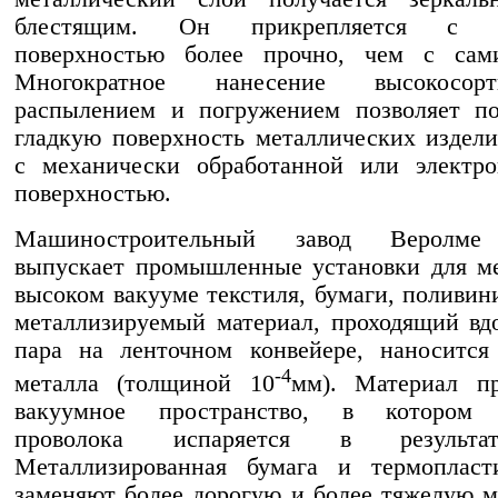
блестящим. Он прикрепляется с ла
поверхностью более прочно, чем с сам
Многократное нанесение высокосор
распылением и погружением позволяет по
гладкую поверхность металлических издел
с механически обработанной или электро
поверхностью.
Машиностроительный завод Веролме 
выпускает промышленные установки для м
высоком вакууме текстиля, бумаги, поливин
металлизируемый материал, проходящий вд
пара на ленточном конвейере, наносится
-4
металла (толщиной 10
мм). Материал пр
вакуумное пространство, в котором 
проволока испаряется в результат
Металлизированная бумага и термопласт
заменяют более дорогую и более тяжелую 