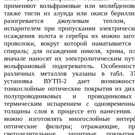
применяют вольфрамовые или молибденовы
также тигли из алунда или окиси берилли
разогревается джоулевым теплом, 
испарителем при пропускании электрическ
осаждения золота и серебра их можно заго
проволоки, вокруг которой наматывается
спираль; для осаждения никеля, хрома, п
вначале наносят их электролитическим пу
вольфрамовый подогреватель. Особеннос
различных металлов указаны в табл. 3
установка ВУТП-2 дает возможност
тонкослойные оптические покрытия из диэ
полупроводниковых и проводниковых
термическим испарением с одновременн
толщины слоя в процессе его нанесения.
можно изготовлять многослойные интер
оптические фильтры; отражающие, про
светоделительные, защитные покрытия