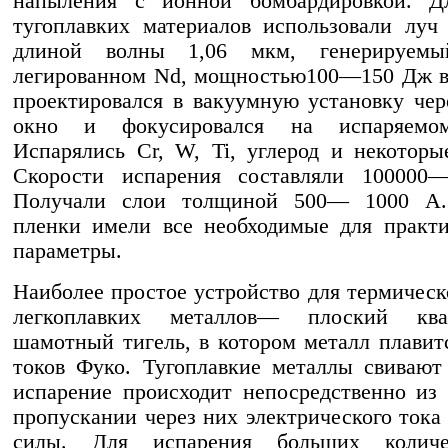
напыления с ионной бомбардировкой. Д
тугоплавких материалов использовали луч 
длиной волны 1,06 мкм, генерируемы
легированном Nd, мощностью100—150 Дж в
проектировался в вакуумную установку чер
окно и фокусировался на испаряемом
Испарялись Cr, W, Ti, углерод и некоторы
Скорости испарения составляли 100000—
Получали слои толщиной 500— 1000 А.
пленки имели все необходимые для практ
параметры.
Наиболее простое устройство для термическ
легкоплавких металлов— плоский кв
шамотный тигель, в котором металл плави
токов Фуко. Тугоплавкие металлы свивают
испарение происходит непосредственно из
пропускании через них электрического тока
силы. Для испарения больших количе