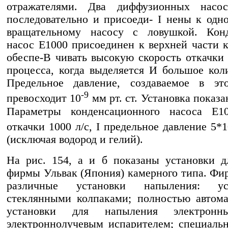
отражателями. Два диффузионных насо
последовательно и присоеди- I нены к одн
вращательному насосу с ловушкой. Кон
насос Е1000 присоединен к верхней части 
обеспе-В чивать высокую скорость откачки
процесса, когда выделяется И большое коли
Предельное давление, создаваемое в это
-9
превосходит 10
мм рт. ст. Установка показа
Параметры конденсационного насоса Е10
откачки 1000 л/с, I предельное давление 5*1
(исключая водород и гелий).
На рис. 154, а и б показаны установки 
фирмы Ульвак (Япония) камерного типа. Фи
различные установки напыления: у
стеклянными колпаками; полностью автом
установки для напыления электрон
электроннолучевым испарителем; специаль