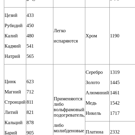
Цезий
433
Рубидий
450
Легко
Калий
480
Хром
1190
испаряются
Кадмий
541
Натрий
565
Серебро
1319
Цинк
623
Золото
1445
Магний
712
Алюминий
1461
Применяются
Стронций
811
Медь
1542
либо
вольфрамовый
Литий
821
Никель
1717
подогреватель,
Кальций
878
либо
молибденовые
Платина
2332
Барий
905