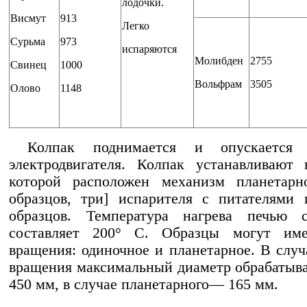
лодочки.
Висмут
913
Легко
Сурьма
973
испаряются
Молибден
2755
Свинец
1000
Вольфрам
3505
Олово
1148
Колпак поднимается и опускается
электродвигателя. Колпак устанавливают
которой расположен механизм планетарн
образцов, три] испарителя с питателями 
образцов. Температура нагрева печью с
составляет 200° С. Образцы могут им
вращения: одиночное и планетарное. В случ
вращения максимальный диаметр обрабатыв
450 мм, в случае планетарного— 165 мм.