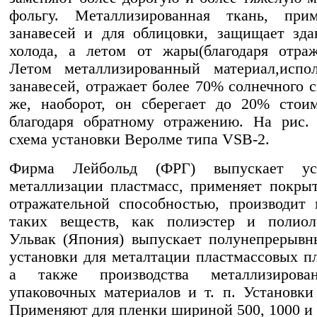
фольгу. Металлизированная ткань, при
занавесей и для облицовки, защищает зд
холода, а летом от жары(благодаря отра
Летом металлизированный материал,испо
занавесей, отражает более 70% солнечного с
же, наоборот, он сберегает до 20% стои
благодаря обратному отражению. На рис.
схема установки Веролме типа VSB-2.
Фирма Лейбольд (ФРГ) выпускает ус
металлизации пластмасс, применяет покры
отражательной способностью, производит
таких веществ, как полиэстер и полио
Ульвак (Япония) выпускает полунепрерыв
установки для металтации пластмассовых пл
а также производства металлизирова
упаковочных материалов и т. п. Установ
Применяют для пленки шириной 500, 1000 и 