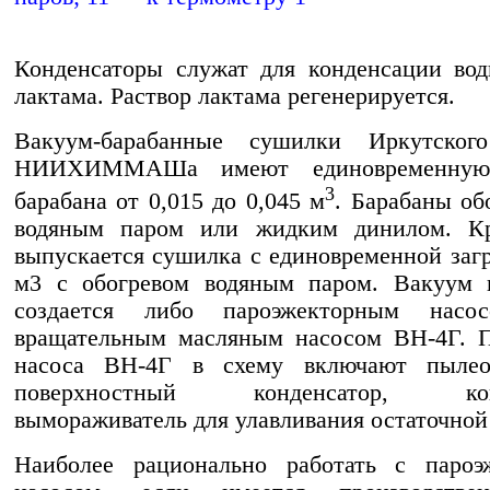
Конденсаторы служат для конденсации во
лактама. Раствор лактама регенерируется.
Вакуум-барабанные сушилки Иркутског
НИИХИММАШа имеют единовременную 
3
барабана от 0,015 до 0,045 м
. Барабаны об
водяным паром или жидким динилом. Кр
выпускается сушилка с единовременной загр
м3 с обогревом водяным паром. Вакуум 
создается либо пароэжекторным насо
вращательным масляным насосом ВН-4Г. П
насоса ВН-4Г в схему включают пылеот
поверхностный конденсатор, конд
вымораживатель для улавливания остаточной 
Наиболее рационально работать с пароэ