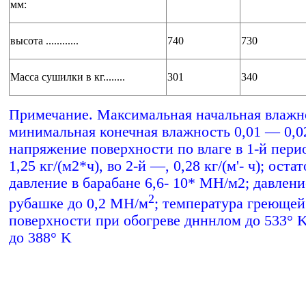
мм:
высота ............
740
730
Масса сушилки в кг........
301
340
Примечание. Максимальная начальная влажн
минимальная конечная влажность 0,01 — 0,0
напряжение поверхности по влаге в 1-й пери
1,25 кг/(м2*ч), во 2-й —, 0,28 кг/(м'- ч); оста
давление в барабане 6,6- 10* МН/м2; давлени
2
рубашке до 0,2 МН/м
; температура греющей
поверхности при обогреве днннлом до 533° 
до 388° K