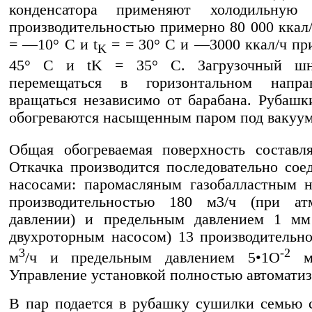
конденсатора применяют холодильную 
производительностью примерно 80 000 ккал/
= —10° С и t
= = 30° С и —3000 ккал/ч пр
K
45° С и tK = 35° С. Загрузочный шн
перемещаться в горизонтальном напр
вращаться независимо от барабана. Рубашк
обогреваются насыщенным паром под вакуу
Общая обогреваемая поверхность составл
Откачка производится последовательно со
насосами: паромасляным газобалластным 
производительностью 180 м3/ч (при ат
давлении) и предельным давлением 1 мм 
двухроторным насосом) 13 производительн
3
-2
м
/ч и предельным давлением 5•1O
мм
Управление установкой полностью автоматиз
В пар подается в рубашку сушилки семью 