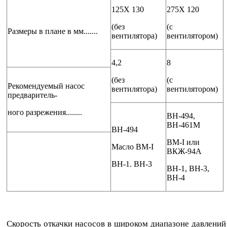
125Х 130
275Х 120
(без
(с
Размеры в плане в мм.......
вентилятора)
вентилятором)
4,2
8
(без
(с
Рекомендуемый насос
вентилятора)
вентилятором)
предваритель-
ного разрежения........
ВН-494,
ВН-461М
ВН-494
BM-I или
Масло BM-I
ВКЖ-94А
ВН-1. ВН-3
ВН-1, ВН-3,
ВН-4
Скорость откачки насосов в широком диапазоне давлений 