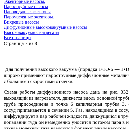
Эжекторные насосы.
Пароструйные насосы
Пароводяные эжекторы
Паромасляные эжекторы.
Вихревые насосы
Диффузионные высоковакуумные насосы
Высоковакуумные агрегаты
Все страницы
Cтраница 7 из 8
Для получения высокого вакуума (порядка 1•1O-6 — 1•1O-
широко применяют пароструйные диффузионные металлич
с большими скоростями откачки.
Схема работы диффузионного насоса дана на рис. 332.
выходящий из нагревателя, движется вдоль основной труб
трубе присоединена в точке 6 капиллярная трубка 3, 
сосуд припаивается в сечении 5. Газ, находящийся в сосу
диффундирует в пар рабочей жидкости, движущийся в тру
попадании туда он немедленно уносится потоком пара в н
откуда молекулы газа удаляются форвакуумным насосом. 