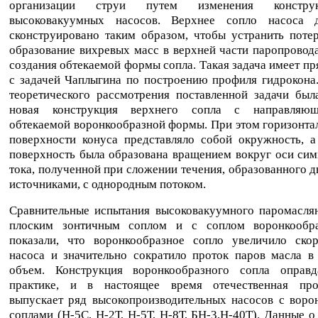
организации струи путем изменения констру
высоковакуумных насосов. Верхнее сопло насоса 
сконструировано таким образом, чтобы устранить поте
образование вихревых масс в верхней части паропрово
создания обтекаемой формы сопла. Такая задача имеет пр
с задачей Чаплыгина по построению профиля гидрокона.
теоретического рассмотрения поставленной задачи был
новая конструкция верхнего сопла с направляю
обтекаемой воронкообразной формы. При этом горизонта
поверхности конуса представляло собой окружность, а
поверхность была образована вращением вокруг оси си
тока, полученной при сложении течения, образованного 
источниками, с однородным потоком.
Сравнительные испытания высоковакуумного паромаслян
плоским зонтичным соплом и с соплом воронкообр
показали, что воронкообразное сопло увеличило скор
насоса и значительно сократило проток паров масла в
объем. Конструкция воронкообразного сопла оправ
практике, и в настоящее время отечественная пр
выпускает ряд высокопроизводительных насосов с воро
соплами (Н-5С, Н-2Т, Н-5Т, Н-8Т, БН-3,Н-40Т). Данные 