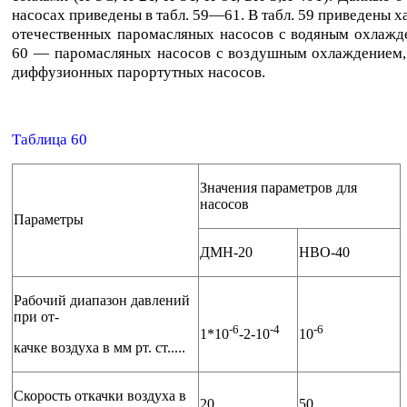
насосах приведены в табл. 59—61. В табл. 59 приведены х
отечественных паромасляных насосов с водяным охлажде
60 — паромасляных насосов с воздушным охлаждением, 
диффузионных парортутных насосов.
Таблица 60
Значения параметров для
насосов
Параметры
ДМН-20
НВО-40
Рабочий диапазон давлений
при от-
-6
-4
-6
1*10
-2-10
10
качке воздуха в мм рт. ст.....
Скорость откачки воздуха в
20
50