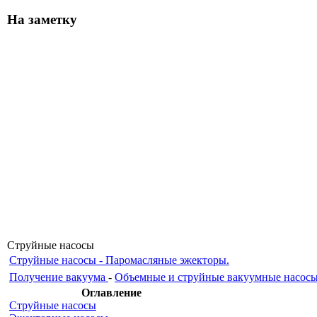
На заметку
Струйные насосы
Струйные насосы - Паромасляные эжекторы.
Получение вакуума
-
Объемные и струйные вакуумные насос
Оглавление
Струйные насосы