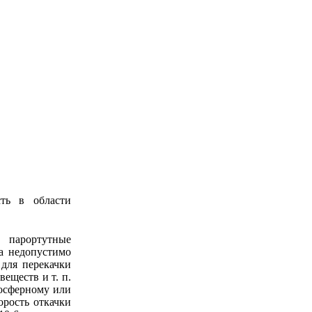
ть в области
 парортутные
да недопустимо
 для перекачки
еществ и т. п.
осферному или
орость откачки