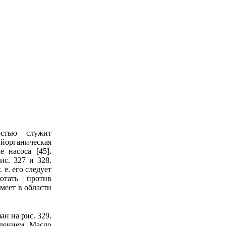
остью служит
ийорганическая
 насоса [45].
с. 327 и 328.
 е. его следует
отать против
меет в области
н на рис. 329.
дением. Масло