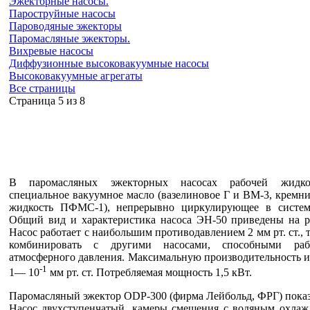
Эжекторные насосы.
Пароструйные насосы
Пароводяные эжекторы
Паромасляные эжекторы.
Вихревые насосы
Диффузионные высоковакуумные насосы
Высоковакуумные агрегаты
Все страницы
Cтраница 5 из 8
В паромасляных эжекторных насосах рабочей жидк
специальное вакуумное масло (вазелиновое Г и ВМ-3, кремн
жидкость ПФМС-1), непрерывно циркулирующее в системе
Общий вид и характеристика насоса ЭН-50 приведены на ри
Насос работает с наибольшим противодавлением 2 мм рт. ст., т.
комбинировать с другими насосами, способными раб
атмосферного давления. Максимальную производительность и
-1
1— 10
мм рт. ст. Потребляемая мощность 1,5 кВт.
Паромасляный эжектор ODP-300 (фирма Лейбольд, ФРГ) показа
Насос двухступенчатый, камеры смешения с водяным охлаж